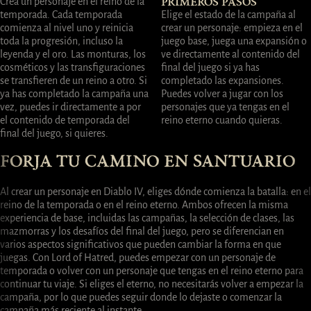
Crea un personaje en el reino de la
PRIMEROS PASOS
temporada. Cada temporada
Elige el estado de la campaña al
comienza al nivel uno y reinicia
crear un personaje: empieza en el
toda la progresión, incluso la
juego base, juega una expansión o
leyenda y el oro. Las monturas, los
ve directamente al contenido del
cosméticos y las transfiguraciones
final del juego si ya has
se transfieren de un reino a otro. Si
completado las expansiones.
ya has completado la campaña una
Puedes volver a jugar con los
vez, puedes ir directamente a por
personajes que ya tengas en el
el contenido de temporada del
reino eterno cuando quieras.
final del juego, si quieres.
FORJA TU CAMINO EN SANTUARIO
Al crear un personaje en Diablo IV, eliges dónde comienza la batalla: en el
reino de la temporada o en el reino eterno. Ambos ofrecen la misma
experiencia de base, incluidas las campañas, la selección de clases, las
mazmorras y los desafíos del final del juego, pero se diferencian en
varios aspectos significativos que pueden cambiar la forma en que
juegas. Con Lord of Hatred, puedes empezar con un personaje de
temporada o volver con un personaje que tengas en el reino eterno para
continuar tu viaje. Si eliges el eterno, no necesitarás volver a empezar la
campaña, por lo que puedes seguir donde lo dejaste o comenzar la
campaña más reciente al instante.