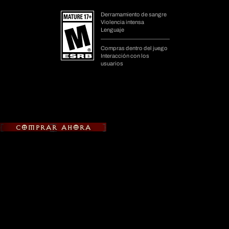
Equípate para la BlizzCon
Por tiempo limitado, hazte con el lote digital de Diablo IV
Hazte con Diablo IV en la plataforma
COMPRAR AHORA
que prefieras. Tu progreso se compartirá entre todas las
plataformas.
Ediciones disponibles
Cambiar de plataforma
Requisitos legales/Detalles de la plataforma
Las expansiones Lord of Hatred y Vessel of Hatred requieren el juego
base Diablo IV. Se necesita una cuenta de Battle.net y conexión a
Internet.
¹ Tras la compra, los objetos disponibles al instante se recibirán en el
juego después de tu próximo inicio de sesión.
² Para obtener los objetos decorativos de World of Warcraft se requiere
una suscripción o tiempo de juego de World of Warcraft (se vende por
separado).