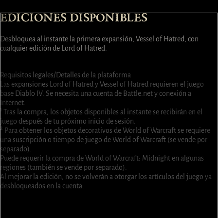
EDICIONES DISPONIBLES
Desbloquea al instante la primera expansión, Vessel of Hatred, con
cualquier edición de Lord of Hatred.
Seleccionar
Seleccionar
Seleccionar
Seleccionar
Seleccionar
Seleccionar
Seleccionar
Seleccionar
Requisitos legales/Detalles de la plataforma
Las expansiones Lord of Hatred y Vessel of Hatred requieren el juego
base Diablo IV. Se necesita una cuenta de Battle.net y conexión a
Internet.
¹ Tras la compra, los objetos disponibles al instante se recibirán en el
juego después de tu próximo inicio de sesión.
² Para obtener los objetos decorativos de World of Warcraft se requiere
una suscripción o tiempo de juego de World of Warcraft (se vende por
separado).
Puede requerir la compra de World of Warcraft: Midnight en algunas
regiones (también se vende por separado).
Al mejorar la edición, no se volverán a otorgar los artículos del juego ya
desbloqueados en la cuenta.
1 pestaña de alijo adicional¹
2 casillas de personaje adicionales¹
3 objetos decorativos de World of Warcraft®¹ ²