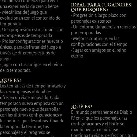
· Un nuevo comienzo para vivir
IDEAL PARA JUGADORES
una experiencia de cero a héroe
QUE BUSQUEN:
· Mecánicas de juego que
· Progresión a largo plazo con
evolucionan con el contenido de
personajes existentes
temporada
· Un entorno duradero sin reinicios
· Una progresión estructurada con
por temporadas
recompensas de temporada
· Mejoras continuas en las
· Probar configuraciones nuevas o
configuraciones con el tiempo
únicas, para disfrutar del juego a
· Jugar con amigos en el reino
través de diferentes estilos de
eterno
juego
· Jugar con tus amigos en el reino
de la temporada
¿QUÉ ES?
Las temáticas de tiempo limitado y
las recompensas obtenibles
ofrecen un viaje renovado. Cada
temporada nueva empieza con un
¿QUÉ ES?
personaje nuevo que desarrollar
El mundo permanente de Diablo
con las últimas configuraciones y
IV en el que los personajes, las
los botines que descubras. Cuando
configuraciones y el botín se
la temporada termine, tus
mantienen sin reiniciarse.
personajes y el progreso se
Continúa tu viaje, perfecciona tus