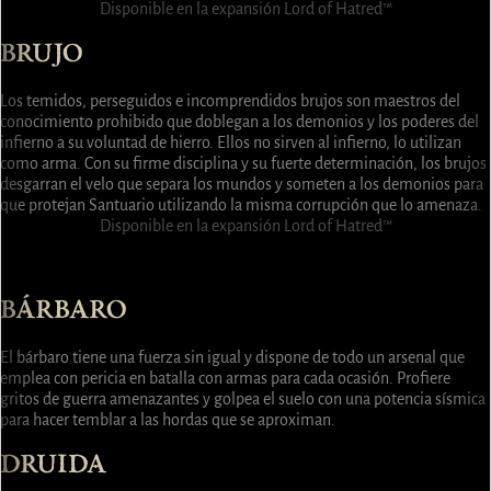
Disponible en la expansión Lord of Hatred™
BRUJO
Los temidos, perseguidos e incomprendidos brujos son maestros del
conocimiento prohibido que doblegan a los demonios y los poderes del
infierno a su voluntad de hierro. Ellos no sirven al infierno, lo utilizan
como arma. Con su firme disciplina y su fuerte determinación, los brujos
desgarran el velo que separa los mundos y someten a los demonios para
que protejan Santuario utilizando la misma corrupción que lo amenaza.
Disponible en la expansión Lord of Hatred™
BÁRBARO
DRUIDA
NIGROMANTE
PÍCARO
HECHICERO
ES
BRUJO
BÁRBARO
El bárbaro tiene una fuerza sin igual y dispone de todo un arsenal que
emplea con pericia en batalla con armas para cada ocasión. Profiere
gritos de guerra amenazantes y golpea el suelo con una potencia sísmica
para hacer temblar a las hordas que se aproximan.
DRUIDA