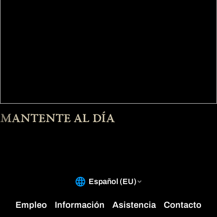
Lote cosmético de paladín "Alta guardia celestial"¹
Lote cosmético para brujo "Apóstol infernal" ¹
Lote de montura del basilisco skartaran¹
Skorch, la miniquimera mascota¹
3000 de platino¹
Lote de armadura multiclase de caballeros umbríos (6 conjuntos de
armadura de clase)¹
Lote de montura del corcel del reino brillante¹
Trofeo de espalda Tymn, Eco de la Aguja¹
Trofeo de espalda reactivo Avel'hud, Núcleo de Perdición ¹
Aspecto de portal de la ciudad de ascenso de los justos ¹
Aspecto de portal de la ciudad Abrazo maléfico ¹
MANTENTE AL DÍA