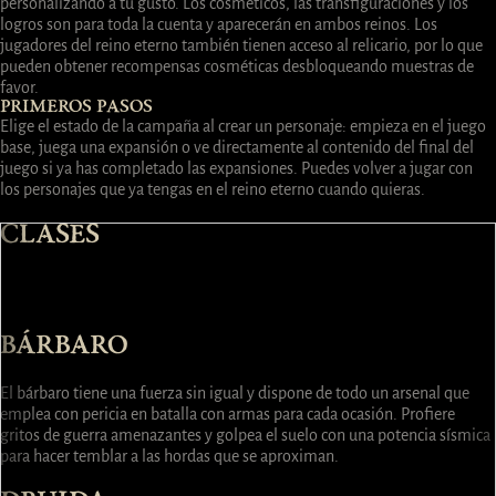
personalizando a tu gusto. Los cosméticos, las transfiguraciones y los
logros son para toda la cuenta y aparecerán en ambos reinos. Los
jugadores del reino eterno también tienen acceso al relicario, por lo que
pueden obtener recompensas cosméticas desbloqueando muestras de
favor.
PRIMEROS PASOS
Elige el estado de la campaña al crear un personaje: empieza en el juego
base, juega una expansión o ve directamente al contenido del final del
juego si ya has completado las expansiones. Puedes volver a jugar con
los personajes que ya tengas en el reino eterno cuando quieras.
CLASES
BÁRBARO
DRUIDA
NIGROMANTE
PÍCARO
HECHICERO
ES
BRUJO
BÁRBARO
El bárbaro tiene una fuerza sin igual y dispone de todo un arsenal que
emplea con pericia en batalla con armas para cada ocasión. Profiere
gritos de guerra amenazantes y golpea el suelo con una potencia sísmica
para hacer temblar a las hordas que se aproximan.